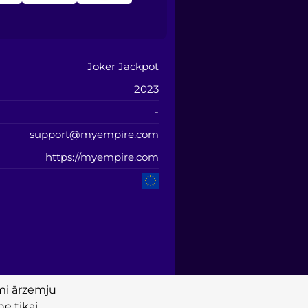
Joker Jackpot
2023
-
support@myempire.com
https://myempire.com
mi ārzemju
e tikai