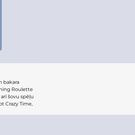
un bakara
tning Roulette
 arī šovu spēļu
jot Crazy Time,