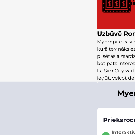
Uzbūvē Ro
MyEmpire casino
kurā tev nāksie
pilsētas aizsar
bet pats interes
kā Sim City vai
iegūt, veicot d
Myem
Priekšroc
Interaktī