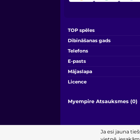
TOP spēles
Dibināšanas gads
Telefons
E-pasts
Mājaslapa
Licence
Myempire Atsauksmes (0)
Ja esi jauna ti
vietnē, iesakām