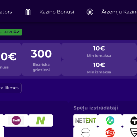
zators
Kazino Bonusi
Ārzemju Kazin
S LATVIJĀ
10€
300
00€
Min iemaksa
10€
Bezriska
nuss
griezieni
Min izmaksa
ta likmes
Spēļu izstrādātāji