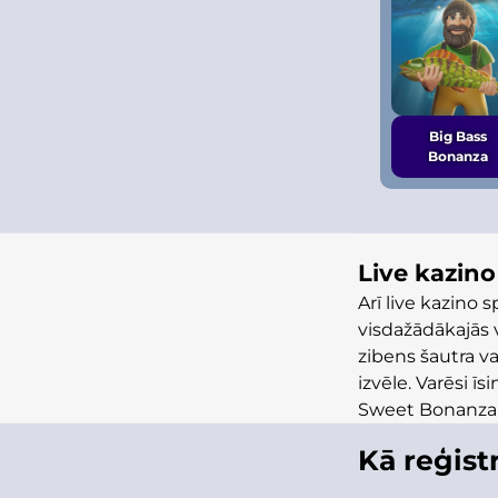
Big Bass
Bonanza
Live kazino
Arī live kazino 
visdažādākajās 
zibens šautra va
izvēle. Varēsi ī
Sweet Bonanza 
Kā reģist