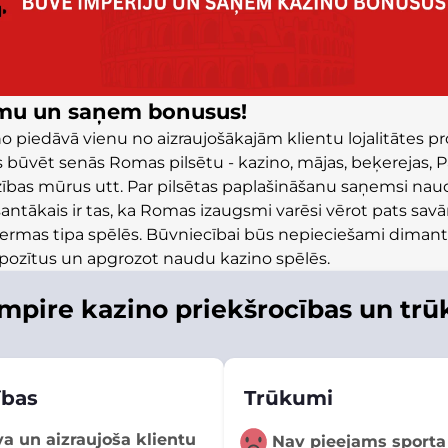
mu un saņem bonusus!
 piedāvā vienu no aizraujošākajām klientu lojalitātes
s būvēt senās Romas pilsētu - kazino, mājas, beķerejas, 
dzības mūrus utt. Par pilsētas paplašināšanu saņemsi na
antākais ir tas, ka Romas izaugsmi varēsi vērot pats savā
 fermas tipa spēlēs. Būvniecībai būs nepieciešami dimanti
epozītus un apgrozot naudu kazino spēlēs.
pire kazino priekšrocības un tr
ības
Trūkumi
va un aizraujoša klientu
Nav pieejams sporta 