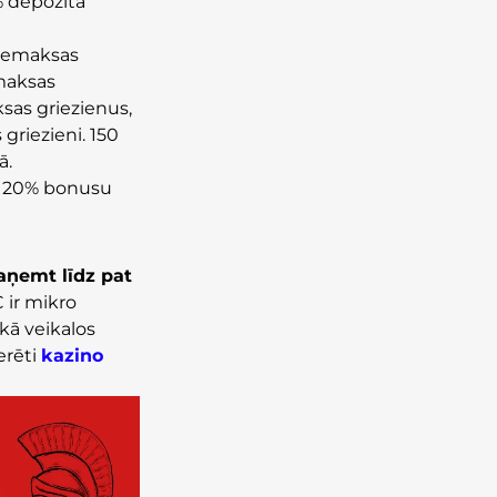
 depozīta
 iemaksas
maksas
sas griezienus,
riezieni. 150
ā.
 120% bonusu
aņemt līdz pat
 ir mikro
 kā veikalos
erēti
kazino