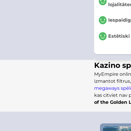
lojalitā
Iespaidīg
Estētisk
Kazino sp
MyEmpire online
izmantot filtrus
megaways spēl
kas citviet nav
of the Golden 