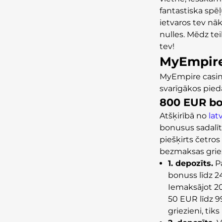
fantastiska spēļ
ietvaros tev nā
nulles. Mēdz tei
tev!
MyEmpire 
MyEmpire casino
svarīgākos pied
800 EUR bo
Atšķirībā no
lat
bonusus sadalīt
piešķirts četros
bezmaksas grie
1. depozīts.
Pa
bonuss līdz 2
Iemaksājot 20
50 EUR līdz 99
griezieni, tik