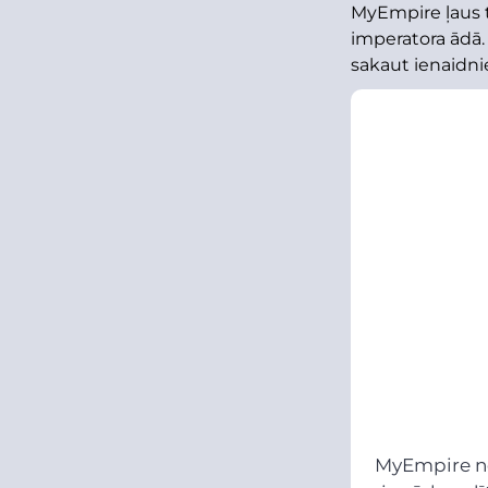
MyEmpire ļaus t
imperatora ādā.
sakaut ienaidnie
MyEmpire ne