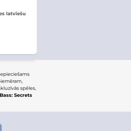
es latviešu
 nepieciešams
, piemēram,
kluzīvās spēles,
Bass: Secrets