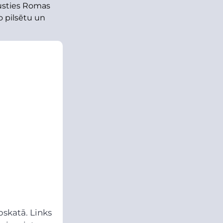
justies Romas
o pilsētu un
skatā. Links