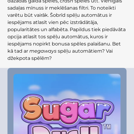
dažādas galda spēles,
crash
spēles utt. Vienīgais
sadaļas mīnuss ir meklēšanas filtri. To noteikti
varētu būt vairāk. Šobrīd spēļu automātus ir
iespējams atlasīt vien pēc izstrādātāja,
popularitātes un alfabēta. Papildus tiek piedāvāta
opcija atlasīt tos spēļu automātus, kuros ir
iespējams nopirkt bonusa spēles palaišanu. Bet
kā tad ar
megaways
spēļu automātiem? Vai
džekpota spēlēm?