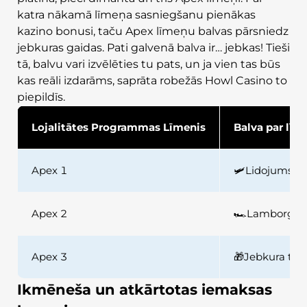
katra nākamā līmeņa sasniegšanu pienākas
kazino bonusi, taču Apex līmeņu balvas pārsniedz
jebkuras gaidas. Pati galvenā balva ir… jebkas! Tieši
tā, balvu vari izvēlēties tu pats, un ja vien tas būs
kas reāli izdarāms, saprāta robežās Howl Casino to
piepildīs.
Lojalitātes Programmas Līmenis
Balva par lī
Apex 1
🛩️Lidojums pr
Apex 2
🏎️Lamborghi
Apex 3
🎁Jebkura tava
Ikmēneša un atkārtotas iemaksas