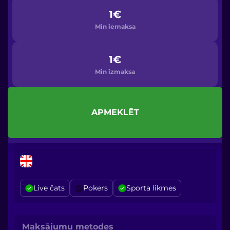
1€
Min iemaksa
1€
Min izmaksa
APMEKLĒT
Live čats
Pokers
Sporta likmes
Maksājumu metodes