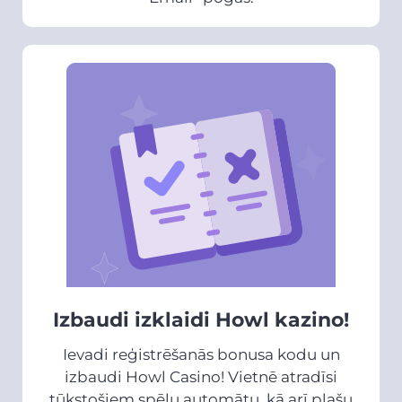
Izbaudi izklaidi Howl kazino!
Ievadi reģistrēšanās bonusa kodu un
izbaudi Howl Casino! Vietnē atradīsi
tūkstošiem spēļu automātu, kā arī plašu