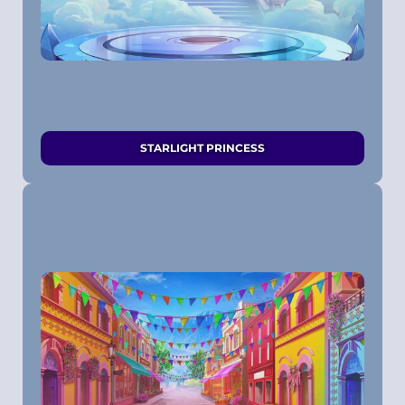
STARLIGHT PRINCESS