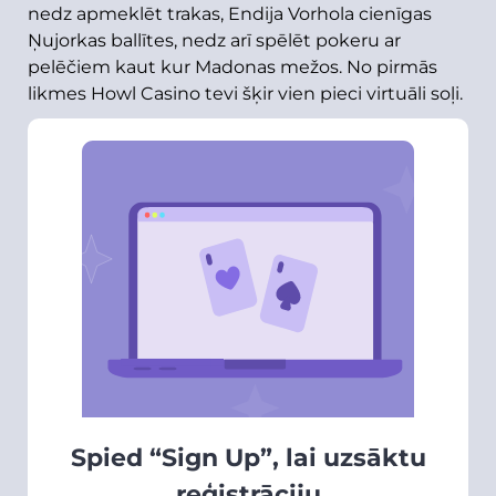
nedz apmeklēt trakas, Endija Vorhola cienīgas
Ņujorkas ballītes, nedz arī spēlēt pokeru ar
pelēčiem kaut kur Madonas mežos. No pirmās
likmes Howl Casino tevi šķir vien pieci virtuāli soļi.
Spied “Sign Up”, lai uzsāktu
reģistrāciju