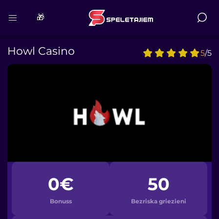
🎁
Howl Casino
5
/5
0€
50
Bonuss
Bezriska griezieni