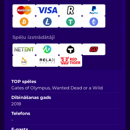
Spēļu izstrādātāji
TOP spēles
Gates of Olympus, Wanted Dead or a Wild
Dibināšanas gads
2018
Telefons
-
E-pasts