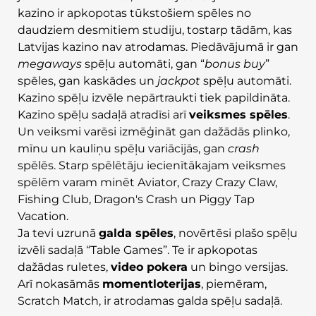
kazino ir apkopotas tūkstošiem spēles no
daudziem desmitiem studiju, tostarp tādām, kas
Latvijas kazino nav atrodamas. Piedāvājumā ir gan
megaways
spēļu automāti, gan “
bonus buy
”
spēles, gan kaskādes un
jackpot
spēļu automāti.
Kazino spēļu izvēle nepārtraukti tiek papildināta.
Kazino spēļu sadaļā atradīsi arī
veiksmes spēles
.
Un veiksmi varēsi izmēģināt gan dažādās plinko,
mīnu un kauliņu spēļu variācijās, gan
crash
spēlēs. Starp spēlētāju iecienītākajam veiksmes
spēlēm varam minēt Aviator, Crazy Crazy Claw,
Fishing Club, Dragon's Crash un Piggy Tap
Vacation.
Ja tevi uzrunā
galda spēles
, novērtēsi plašo spēļu
izvēli sadaļā “Table Games”. Te ir apkopotas
dažādas ruletes,
video pokera
un bingo versijas.
Arī nokasāmās
momentloterijas
, piemēram,
Scratch Match, ir atrodamas galda spēļu sadaļā.