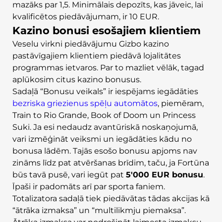
mazāks par 1,5. Minimālais depozīts, kas jāveic, lai
kvalificētos piedāvājumam, ir 10 EUR.
Kazino bonusi esošajiem klientiem
Veselu virkni piedāvājumu Gizbo kazino
pastāvīgajiem klientiem piedāvā lojalitātes
programmas ietvaros. Par to mazliet vēlāk, tagad
aplūkosim citus kazino bonusus.
Sadaļā “Bonusu veikals” ir iespējams iegādāties
bezriska griezienus spēļu automātos
, piemēram,
Train to Rio Grande, Book of Doom un Princess
Suki. Ja esi nedaudz avantūriskā noskaņojumā,
vari izmēģināt veiksmi un iegādāties kādu no
bonusa lādēm. Tajās esošo bonusu apjoms nav
zināms līdz pat atvēršanas brīdim, taču, ja Fortūna
būs tavā pusē, vari iegūt pat
5'000 EUR bonusu
.
Īpaši ir padomāts arī par sporta faniem.
Totalizatora sadaļā tiek piedāvātas tādas akcijas kā
“ātrāka izmaksa” un “multilikmju piemaksa”.