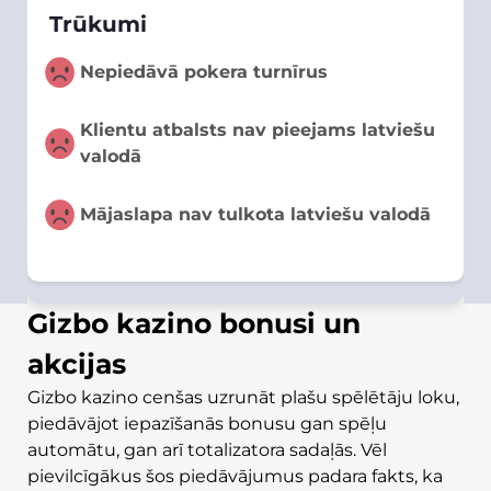
Trūkumi
Nepiedāvā pokera turnīrus
Klientu atbalsts nav pieejams latviešu
valodā
Mājaslapa nav tulkota latviešu valodā
Gizbo kazino bonusi un
akcijas
Gizbo kazino cenšas uzrunāt plašu spēlētāju loku,
piedāvājot iepazīšanās bonusu gan spēļu
automātu, gan arī totalizatora sadaļās. Vēl
pievilcīgākus šos piedāvājumus padara fakts, ka