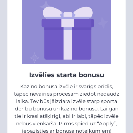
Izvēlies starta bonusu
Kazino bonusa izvēle ir svarīgs brīdis,
tāpec nevairies procesam ziedot nedaudz
laika. Tev būs jāizdara izvēle starp sporta
derību bonusu un kazino bonusu. Lai gan
tie ir krasi atšķirīgi, abi ir labi, tāpēc izvēle
nebūs vienkārša. Pirms spied uz “Apply”,
iepazīsties ar bonusa noteikumiem!