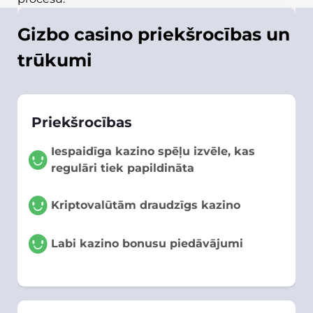
Gizbo casino priekšrocības un
trūkumi
Priekšrocības
Iespaidīga kazino spēļu izvēle, kas
regulāri tiek papildināta
Kriptovalūtām draudzīgs kazino
Labi kazino bonusu piedāvājumi