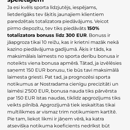
Ja esi kvēls sporta līdzjutējs, iespējams,
lietderīgāks tev šķitīs jaunajiem klientiem
paredzētais totalizatora piedāvājums. Veicot
pirmo depozītu, tev tiks piedāvāts
150%
totalizatora bonuss līdz 300 EUR
. Bonuss ir
jāapgroza tikai 10 reižu, kas ir krietni mazāk nekā
kazino piedāvājuma gadījumā. Āķis ir tāds, ka
maksimālais laimests no sporta derību bonusa ir
noteikts viena bonusa apmērā. Tātad, ja izvēlēsies
saņemt 150 EUR bonusu, tie būs tavi maksimālā
laimesta griesti. Pat tad, ja prognozēsi sporta
notikumus ar Nostradama cienīgu precizitāti un
laimēsi 2'500 EUR, bonusa nauda tiks pārvērsta
par 150 EUR īstas naudas, tiklīdz apgrozījums tiks
veikts pilnībā. Apgrozījumā tiek ieskaitītas tikai
multilikmes ar vismaz trim notikumiem kartītē.
Pie tam, liekot likmi ir jāņem vērā, ka katra
atsevišķa notikuma koeficients nedrīkst būt