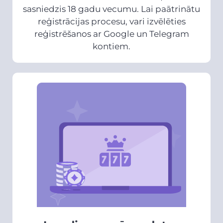
sasniedzis 18 gadu vecumu. Lai paātrinātu
reģistrācijas procesu, vari izvēlēties
reģistrēšanos ar Google un Telegram
kontiem.