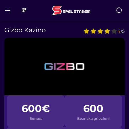
🎁
Gizbo Kazino
4
/5
600€
600
Bonuss
Bezriska griezieni