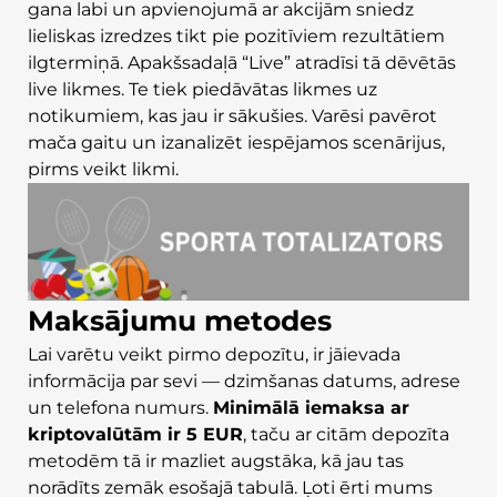
gana labi un apvienojumā ar akcijām sniedz
lieliskas izredzes tikt pie pozitīviem rezultātiem
ilgtermiņā. Apakšsadaļā “Live” atradīsi tā dēvētās
live likmes. Te tiek piedāvātas likmes uz
notikumiem, kas jau ir sākušies. Varēsi pavērot
mača gaitu un izanalizēt iespējamos scenārijus,
pirms veikt likmi.
Maksājumu metodes
Lai varētu veikt pirmo depozītu, ir jāievada
informācija par sevi — dzimšanas datums, adrese
un telefona numurs.
Minimālā iemaksa ar
kriptovalūtām ir 5 EUR
, taču ar citām depozīta
metodēm tā ir mazliet augstāka, kā jau tas
norādīts zemāk esošajā tabulā. Ļoti ērti mums