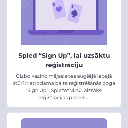
Spied “Sign Up”, lai uzsāktu
reģistrāciju
Gizbo kazino mājaslapas augšējā labajā
stūrī ir atrodama balta reģistrēšanās poga
“Sign Up”. Spiežot virsū, aizsāksi
reģistrācijas procesu.