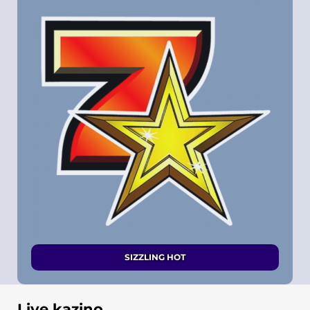
SIZZLING HOT
Live kazino