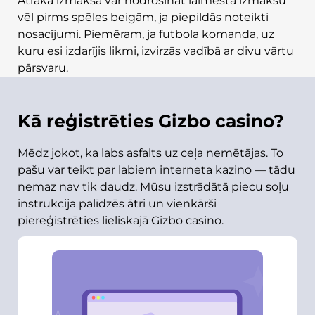
Ātrāka izmaksa var nodrošināt laimesta izmaksu
vēl pirms spēles beigām, ja piepildās noteikti
nosacījumi. Piemēram, ja futbola komanda, uz
kuru esi izdarījis likmi, izvirzās vadībā ar divu vārtu
pārsvaru.
Kā reģistrēties Gizbo casino?
Mēdz jokot, ka labs asfalts uz ceļa nemētājas. To
pašu var teikt par labiem interneta kazino — tādu
nemaz nav tik daudz. Mūsu izstrādātā piecu soļu
instrukcija palīdzēs ātri un vienkārši
piereģistrēties lieliskajā Gizbo casino.