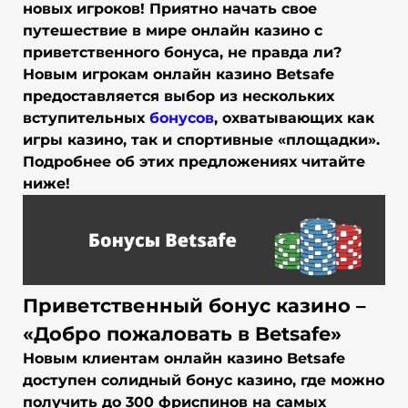
новых игроков! Приятно начать свое
путешествие в мире онлайн казино с
приветственного бонуса, не правда ли?
Новым игрокам онлайн казино Betsafe
предоставляется выбор из нескольких
вступительных
бонусов
, охватывающих как
игры казино, так и спортивные «площадки».
Подробнее об этих предложениях читайте
ниже!
Приветственный бонус казино –
«Добро пожаловать в Betsafe»
Новым клиентам онлайн казино Betsafe
доступен солидный бонус казино, где можно
получить до
300 фриспинов
на самых