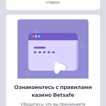
ставок.
Ознакомьтесь с правилами
казино Betsafe
Убедитесь, что вы принимаете