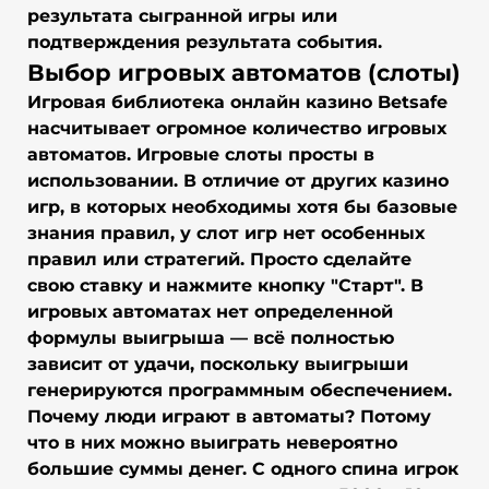
результата сыгранной игры или
подтверждения результата события.
Выбор игровых автоматов (слоты)
Игровая библиотека онлайн казино Betsafe
насчитывает огромное количество игровых
автоматов. Игровые слоты просты в
использовании. В отличие от других казино
игр, в которых необходимы хотя бы базовые
знания правил, у слот игр нет особенных
правил или стратегий. Просто сделайте
свою ставку и нажмите кнопку "Старт". В
игровых автоматах нет определенной
формулы выигрыша — всё полностью
зависит от удачи, поскольку выигрыши
генерируются программным обеспечением.
Почему люди играют в автоматы? Потому
что в них можно выиграть невероятно
большие суммы денег. С одного спина игрок