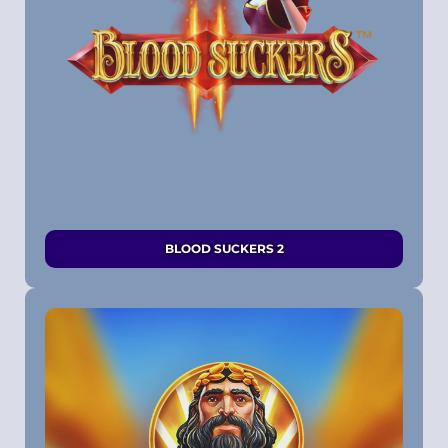
BLOOD SUCKERS 2