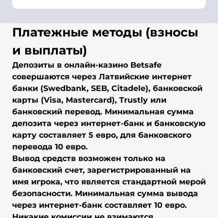
Платежные методы (взносы
и выплаты)
Депозиты в онлайн-казино Betsafe
совершаются через Латвийские интернет
банки (Swedbank, SEB, Citadele), банковской
карты (Visa, Mastercard), Trustly или
банковский перевод. Минимальная сумма
депозита через интернет-банк и банковскую
карту составляет 5 евро, для банковского
перевода 10 евро.
Вывод средств возможен только на
банковский счет, зарегистрированный на
имя игрока, что является стандартной мерой
безопасности. Минимальная сумма вывода
через интернет-банк составляет 10 евро.
Никакие комиссии не взимаются.