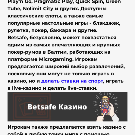
Play'n Go, Pragmatic Play, Quick Spin, Green
Tube, Nolimit City и других. Доступны
классические слоты, а также самые
популярные настольные игры - блэкджек,
рулетка, покер, баккара и другие.
Betsafe, безусловно, может похвастаться
одним из самых впечатляющих и крупных
покер-румов в Балтии, работающих на
платформе Microgaming. Игрокам
предлагается широкий выбор развлечений,
поскольку они могут не только играть в
казино, но и
делать ставки на спорт
, играть
в live-казино и делать live-ставки.
Игрокам также предлагается взять казино с
собой в любую точку мира с помощью