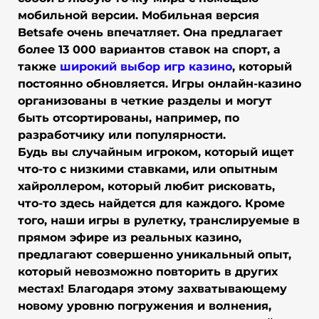
мобильной версии. Мобильная версия
Betsafe очень впечатляет. Она предлагает
более 13 000 вариантов ставок на спорт, а
также
широкий выбор игр казино
, который
постоянно обновляется. Игры онлайн-казино
организованы в четкие разделы и могут
быть отсортированы, например, по
разработчику или популярности.
Будь вы случайным игроком, который ищет
что-то с низкими ставками, или опытным
хайроллером, который любит рисковать,
что-то здесь найдется для каждого. Кроме
того, наши игры в рулетку, транслируемые в
прямом эфире из реальных казино,
предлагают совершенно уникальный опыт,
который невозможно повторить в других
местах! Благодаря этому захватывающему
новому уровню погружения и волнения,