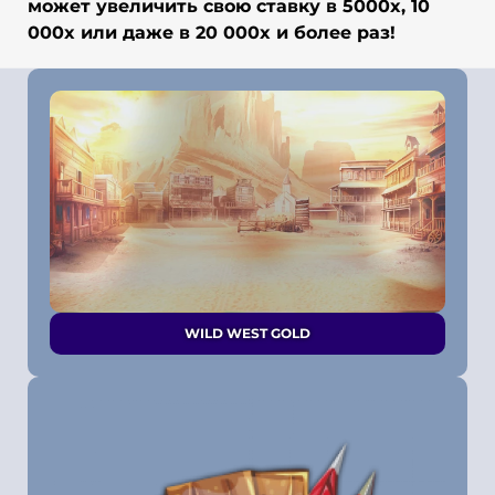
может увеличить свою ставку в 5000x, 10
000x или даже в 20 000x и более раз!
WILD WEST GOLD