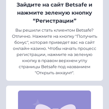
Зайдите на сайт Betsafe и
нажмите зеленую кнопку
“Регистрации”
Вы решили стать клиентом Betsafe?
Отлично. Нажмите на кнопку "Получить
бонус", которая приведет вас на сайт
онлайн-казино. Чтобы начать процесс
регистрации, нажмите на зеленую
кнопку в правом верхнем углу
страницы Betsafe под названием
"Открыть аккаунт".