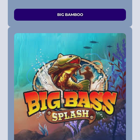
BIG BAMBOO