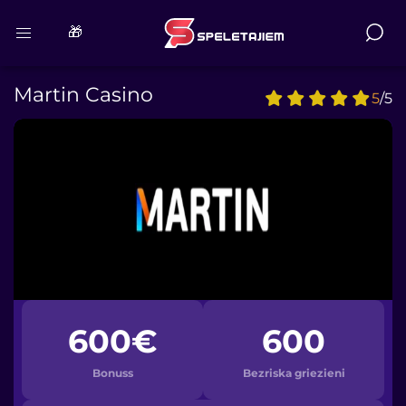
🎁
Martin Casino
5
/5
600€
600
Bonuss
Bezriska griezieni