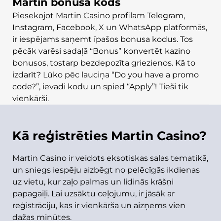
Martin bonusa kods
Piesekojot Martin Casino profilam Telegram,
Instagram, Facebook, X un WhatsApp platformās,
ir iespējams saņemt īpašos bonusa kodus. Tos
pēcāk varēsi sadaļā “Bonus” konvertēt kazino
bonusos, tostarp bezdepozīta griezienos. Kā to
izdarīt? Lūko pēc lauciņa “Do you have a promo
code?”, ievadi kodu un spied “Apply”! Tieši tik
vienkārši.
Kā reģistrēties Martin Casino?
Martin Casino ir veidots eksotiskas salas tematikā,
un sniegs iespēju aizbēgt no pelēcīgās ikdienas
uz vietu, kur zaļo palmas un lidinās krāšņi
papagaiļi. Lai uzsāktu ceļojumu, ir jāsāk ar
reģistrāciju, kas ir vienkārša un aizņems vien
dažas minūtes.