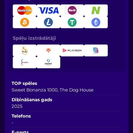
Spēļu izstrādātāji
TOP spēles
Sweet Bonanza 1000, The Dog House
Dibināšanas gads
2025
Telefons
-
E-pasts