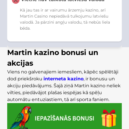
Kā jau tas ir ar vairumu ārzemju kazino, arī
Martin Casino nepiedāvā tulkojumu latviešu
valodā. Ja pārzini angļu valodu, tā nebūs liela
bēda.
Martin kazino bonusi un
akcijas
Viens no galvenajiem iemesliem, kāpēc spēlētāji
dod priekšroku
interneta kazino
, ir bonusu un
akciju piedāvājums. Šajā ziņā Martin kazino neliek
vilties, piedāvājot plašas iespējas kā spēļu
automātu entuziastiem, tā arī sporta faniem.