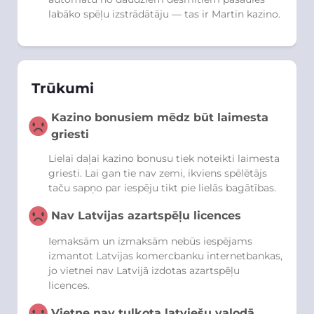
labāko spēļu izstrādātāju — tas ir Martin kazino.
Trūkumi
Kazino bonusiem mēdz būt laimesta
griesti
Lielai daļai kazino bonusu tiek noteikti laimesta
griesti. Lai gan tie nav zemi, ikviens spēlētājs
taču sapņo par iespēju tikt pie lielās bagātības.
Nav Latvijas azartspēļu licences
Iemaksām un izmaksām nebūs iespējams
izmantot Latvijas komercbanku internetbankas,
jo vietnei nav Latvijā izdotas azartspēļu
licences.
Vietne nav tulkota latviešu valodā