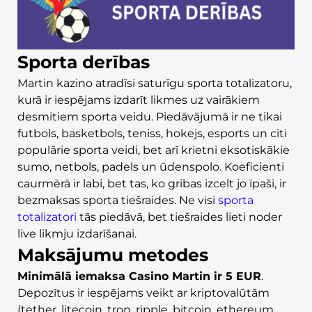
Sporta derības
Martin kazino atradīsi saturīgu sporta totalizatoru,
kurā ir iespējams izdarīt likmes uz vairākiem
desmitiem sporta veidu. Piedāvājumā ir ne tikai
futbols, basketbols, teniss, hokejs, esports un citi
populārie sporta veidi, bet arī krietni eksotiskākie
sumo, netbols, padels un ūdenspolo. Koeficienti
caurmērā ir labi, bet tas, ko gribas izcelt jo īpaši, ir
bezmaksas sporta tiešraides. Ne visi
sporta
totalizatori
tās piedāvā, bet tiešraides lieti noder
live likmju izdarīšanai.
Maksājumu metodes
Minimālā iemaksa Casino Martin ir 5 EUR
.
Depozītus ir iespējams veikt ar kriptovalūtām
(tether, litecoin, tron, ripple, bitcoin, ethereum