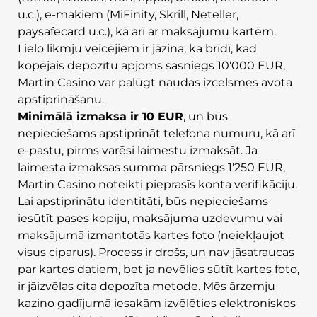
u.c.), e-makiem (MiFinity, Skrill, Neteller,
paysafecard u.c.), kā arī ar maksājumu kartēm.
Lielo likmju veicējiem ir jāzina, ka brīdī, kad
kopējais depozītu apjoms sasniegs 10'000 EUR,
Martin Casino var palūgt naudas izcelsmes avota
apstiprināšanu.
Minimālā izmaksa ir 10 EUR
, un būs
nepieciešams apstiprināt telefona numuru, kā arī
e-pastu, pirms varēsi laimestu izmaksāt. Ja
laimesta izmaksas summa pārsniegs 1'250 EUR,
Martin Casino noteikti pieprasīs konta verifikāciju.
Lai apstiprinātu identitāti, būs nepieciešams
iesūtīt pases kopiju, maksājuma uzdevumu vai
maksājumā izmantotās kartes foto (neiekļaujot
visus ciparus). Process ir drošs, un nav jāsatraucas
par kartes datiem, bet ja nevēlies sūtīt kartes foto,
ir jāizvēlas cita depozīta metode. Mēs ārzemju
kazino gadījumā iesakām izvēlēties elektroniskos