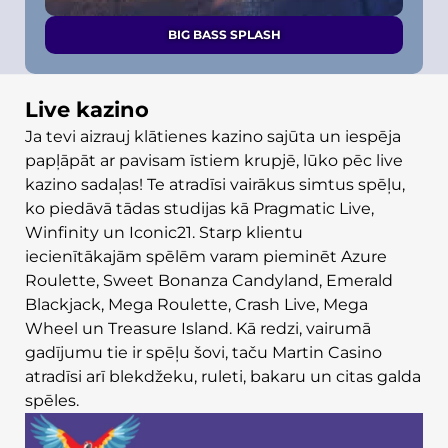
BIG BASS SPLASH
Live kazino
Ja tevi aizrauj klātienes kazino sajūta un iespēja
papļāpāt ar pavisam īstiem krupjē, lūko pēc live
kazino sadaļas! Te atradīsi vairākus simtus spēļu,
ko piedāvā tādas studijas kā Pragmatic Live,
Winfinity un Iconic21. Starp klientu
iecienītākajām spēlēm varam pieminēt Azure
Roulette, Sweet Bonanza Candyland, Emerald
Blackjack, Mega Roulette, Crash Live, Mega
Wheel un Treasure Island. Kā redzi, vairumā
gadījumu tie ir spēļu šovi, taču Martin Casino
atradīsi arī blekdžeku, ruleti, bakaru un citas galda
spēles.