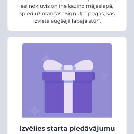
esi nokļuvis online kazino mājaslapā,
spied uz oranžās “Sign Up” pogas, kas
izvieta augšējā labajā stūrī.
Izvēlies starta piedāvājumu