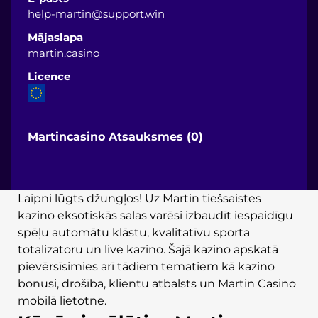
help-martin@support.win
Mājaslapa
martin.casino
Licence
Martincasino Atsauksmes (0)
Laipni lūgts džungļos! Uz Martin tiešsaistes
kazino eksotiskās salas varēsi izbaudīt iespaidīgu
spēļu automātu klāstu, kvalitatīvu sporta
totalizatoru un live kazino. Šajā kazino apskatā
pievērsīsimies arī tādiem tematiem kā kazino
bonusi, drošība, klientu atbalsts un Martin Casino
mobilā lietotne.