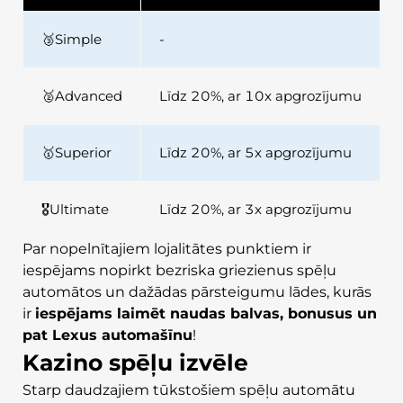
🥉Simple
-
🥈Advanced
Līdz 20%, ar 10x apgrozījumu
🥇Superior
Līdz 20%, ar 5x apgrozījumu
🎖️Ultimate
Līdz 20%, ar 3x apgrozījumu
Par nopelnītajiem lojalitātes punktiem ir
iespējams nopirkt bezriska griezienus spēļu
automātos un dažādas pārsteigumu lādes, kurās
ir
iespējams laimēt naudas balvas, bonusus un
pat Lexus automašīnu
!
Kazino spēļu izvēle
Starp daudzajiem tūkstošiem spēļu automātu