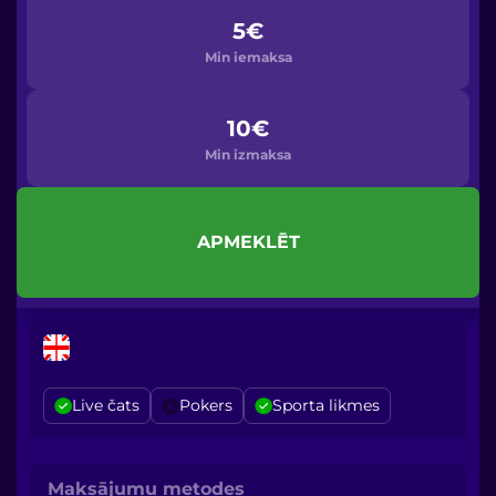
5€
Min iemaksa
10€
Min izmaksa
APMEKLĒT
Live čats
Pokers
Sporta likmes
Maksājumu metodes