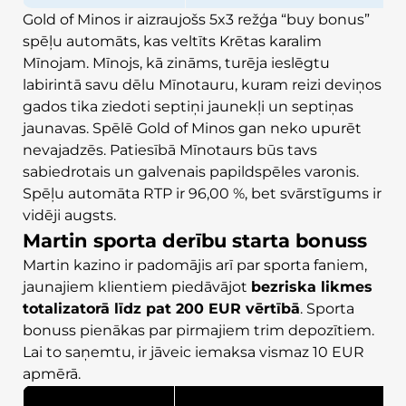
Gold of Minos ir aizraujošs 5x3 režģa “buy bonus”
spēļu automāts, kas veltīts Krētas karalim
Mīnojam. Mīnojs, kā zināms, turēja ieslēgtu
labirintā savu dēlu Mīnotauru, kuram reizi deviņos
gados tika ziedoti septiņi jaunekļi un septiņas
jaunavas. Spēlē Gold of Minos gan neko upurēt
nevajadzēs. Patiesībā Mīnotaurs būs tavs
sabiedrotais un galvenais papildspēles varonis.
Spēļu automāta RTP ir 96,00 %, bet svārstīgums ir
vidēji augsts.
Martin sporta derību starta bonuss
Martin kazino ir padomājis arī par sporta faniem,
jaunajiem klientiem piedāvājot
bezriska likmes
totalizatorā līdz pat 200 EUR vērtībā
. Sporta
bonuss pienākas par pirmajiem trim depozītiem.
Lai to saņemtu, ir jāveic iemaksa vismaz 10 EUR
apmērā.