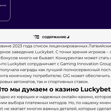
тения
СОДЕРЖАНИЕ
овине 2023 года список лицензированных Латвийски
ное заведение Luckybet. С точки зрения игроков – э
и бонусов много не бывает. Конкурентам может стать
что Luckybet сотрудничает с Gaming Innovation Group
получала награды как лучший полносервисный пос
ента конечному потребителю. GIG может обеспечит
ровых автоматов, так и спортивных ставок.
Что мы думаем о казино Luckybet
о одно из хороших и надежных онлайн-казино, которо
нии выбора платежных методов. Но, по нашему мнен
t не хватает многих важных деталей, которые сдела