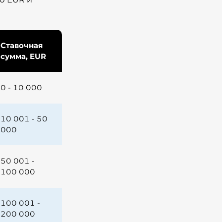
Ставочная
сумма, EUR
0 - 10 000
10 001 - 50
000
50 001 -
100 000
100 001 -
200 000