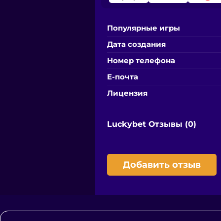
Популярные игры
Дата создания
Номер телефона
E-почта
Лицензия
Luckybet Отзывы (0)
Добавить отзыв