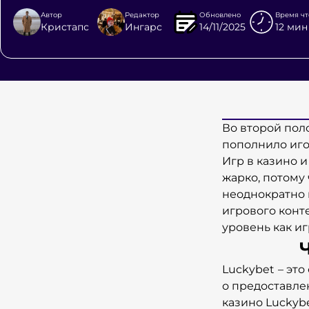
Автор
Редактор
Обновлено
Время ч
Кристапс
Ингарс
14/11/2025
12 мин
Во второй пол
пополнило игор
Игр в казино 
жарко, потому 
неоднократно 
игрового конт
уровень как иг
Luckybet
– эт
о предоставле
казино Luckybe