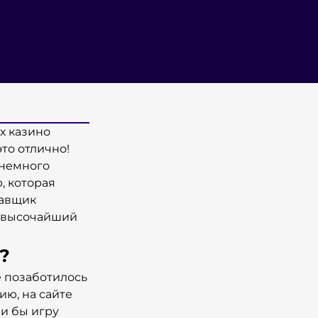
х казино
то отлично!
 немного
, которая
тавщик
ь высочайший
?
е позаботилось
ию, на сайте
ли бы игру