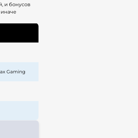
, и бонусов
 иначе
lax Gaming