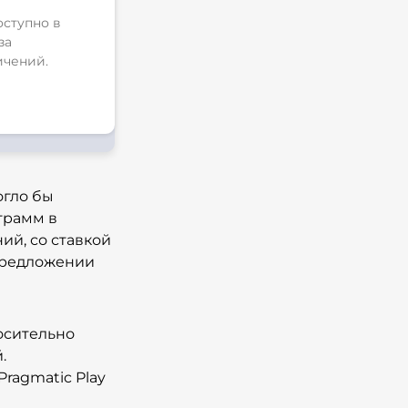
оступно в
за
ичений.
огло бы
грамм в
ий, со ставкой
 предложении
осительно
.
Pragmatic Play