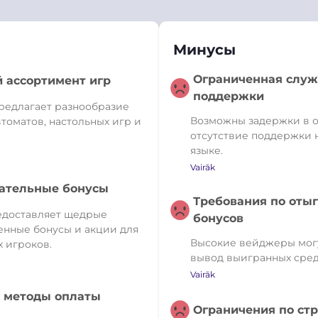
Минусы
Ограниченная слу
 ассортимент игр
поддержки
предлагает разнообразие
Возможны задержки в о
томатов, настольных игр и
отсутствие поддержки 
языке.
Vairāk
ательные бонусы
Требования по оты
едоставляет щедрые
бонусов
енные бонусы и акции для
Высокие вейджеры мог
 игроков.
вывод выигранных сред
Vairāk
 методы оплаты
Ограничения по ст