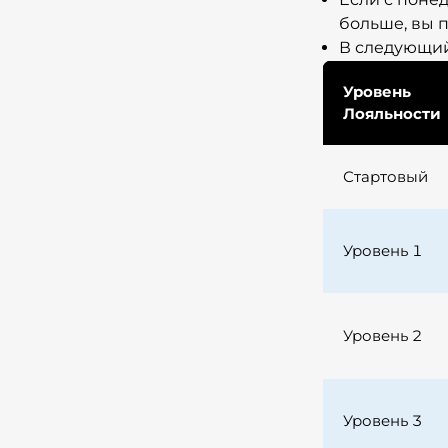
больше, вы 
В следующий
Уровень
Лояльности
Стартовый
Уровень 1
Уровень 2
Уровень 3