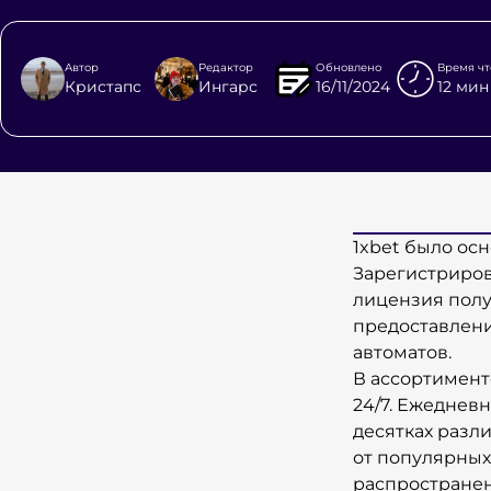
Автор
Редактор
Обновлено
Время ч
Кристапс
Ингарс
16/11/2024
12 мин
1xbet было осн
Зарегистриров
лицензия полу
предоставлени
автоматов.
В ассортимент
24/7. Ежеднев
десятках разл
от популярных 
распространенн