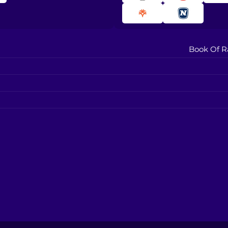
Book Of R