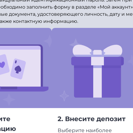
еобходимо заполнить форму в разделе «Мой аккаунт».
ые документа, удостоверяющего личность, дату и ме
 также контактную информацию.
ите
2. Внесите депозит
ацию
Выберите наиболее