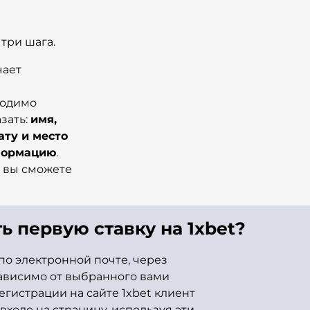
три шага.
чает
ходимо
зать:
имя,
ату и место
формацию
.
 вы сможете
ь первую ставку на 1xbet?
по электронной почте, через
зависимо от выбранного вами
гистрации на сайте 1xbet клиент
ходе на страницу, используя эти