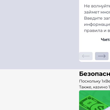
Не волнуйте
займет мно
Введите з
информацию
правила и в
клиентом 1x
Чит
Безопасн
Поскольку 1xB
Также, казино 