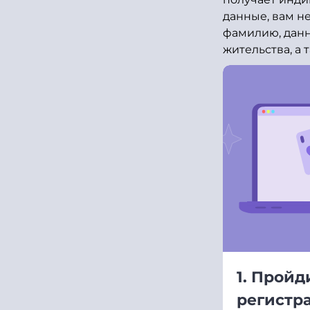
данные, вам н
фамилию, данн
жительства, а
1. Пройд
регистр