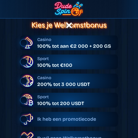
Kies je Welkomstbonus
Casino
100% tot aan €2 000 + 200 GS
Sport
100% tot €100
Casino
200% tot 3 000 USDT
Sport
100% tot 200 USDT
Ik heb een promotiecode