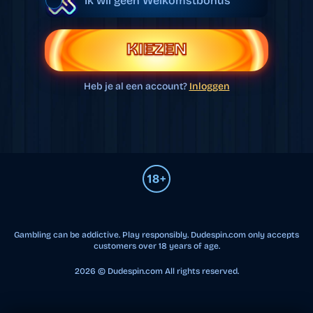
Ik wil geen Welkomstbonus
KIEZEN
Heb je al een account?
Inloggen
Gambling can be addictive. Play responsibly. Dudespin.com only accepts
customers over 18 years of age.
2026 © Dudespin.com All rights reserved.